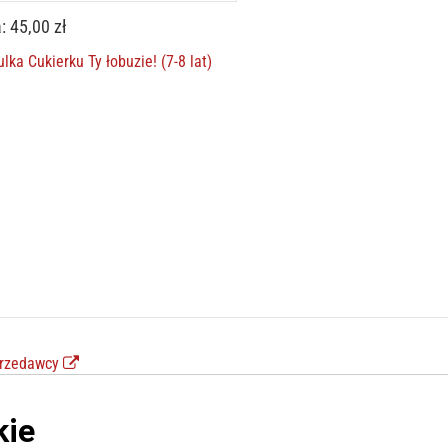
: 45,00 zł
lka Cukierku Ty łobuzie! (7-8 lat)
przedawcy
watności sprzedawcy