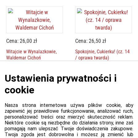
Cena: 26,00 zł
Cena: 26,50 zł
Witajcie w Wynalazkowie,
Spokojnie, Cukierku! (cz. 14
Waldemar Cichoń
/ oprawa twarda)
Platforma
Informacje o platformie
Regulamin dla kupujących
Polityka prywatności platformy
Zgłoś błąd lub naruszenie
Ustawienia cookie
Sprzedawca