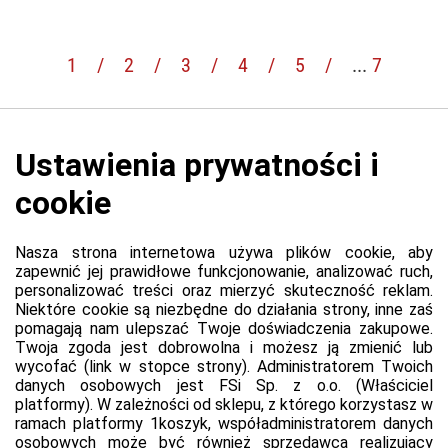
1
/
2
/
3
/
4
/
5
/
...
7
Platforma
Informacje o platformie
Regulamin dla kupujących
Polityka prywatności platformy
Zgłoś błąd lub naruszenie
Ustawienia cookie
Sprzedawca
Regulamin sprzedawcy
Polityka prywatności sprzedawcy
Kontakt