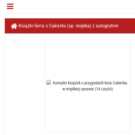
Książki
Seria o Cukierku (op. miękka) z autografem