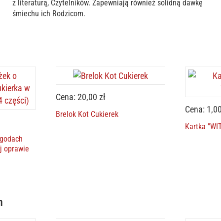
z literaturą, Czytelników. Zapewniają również solidną dawkę
śmiechu ich Rodzicom.
Cena: 20,00 zł
Cena: 1,00
Brelok Kot Cukierek
Kartka "W
ygodach
j oprawie
m